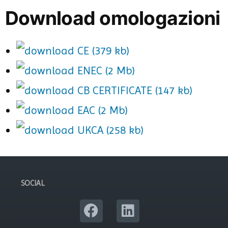
Download omologazioni
CE (379 kb)
ENEC (2 Mb)
CB CERTIFICATE (147 kb)
EAC (2 Mb)
UKCA (258 kb)
SOCIAL