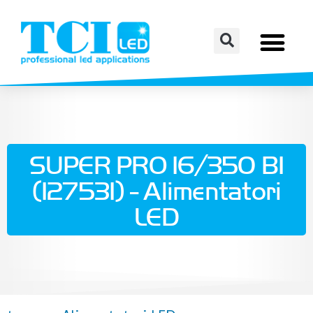
SUPER PRO 16/350 BI
(127531) - Alimentatori
LED