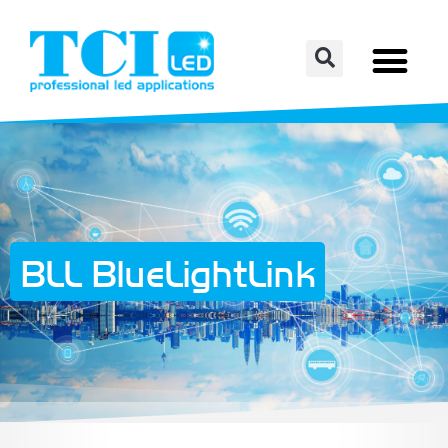
BLL BlueLightLink