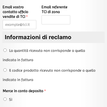
Email vostro
Email referente
contatto ufficio
TCI di zona
vendite di TCI
*
Informazioni di reclamo
T
La quantità ricevuta non corrisponde a quella
i
p
indicata in fattura
o
d
Il codice prodotto ricevuto non corrisponde a quello
i
r
indicato in fattura
e
c
l
Merce in conto deposito
*
a
Sì
m
o