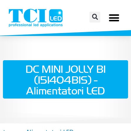
DC MINI JOLLY BI
(151404BIS) -
Alimentatori LED