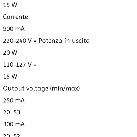
15 W
Corrente
900 mA
220-240 V =
Potenza in uscita
20 W
110-127 V =
15 W
Output voltage (min/max)
250 mA
20...53
300 mA
20...52