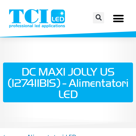
DC MAXI JOLLY US
(127411BIS) - Alimentatori
LED