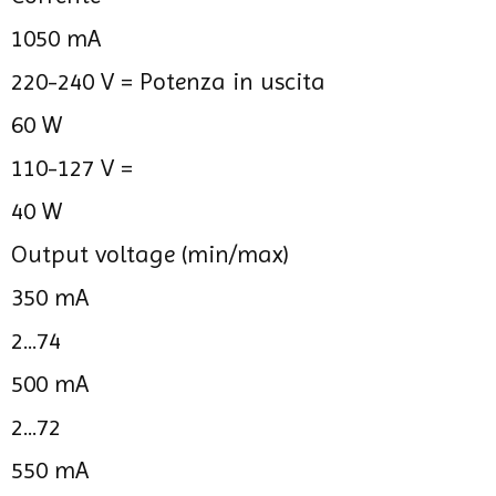
1050 mA
220-240 V =
Potenza in uscita
60 W
110-127 V =
40 W
Output voltage (min/max)
350 mA
2...74
500 mA
2...72
550 mA