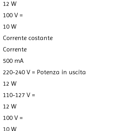
12 W
100 V =
10 W
Corrente costante
Corrente
500 mA
220-240 V =
Potenza in uscita
12 W
110-127 V =
12 W
100 V =
10 W