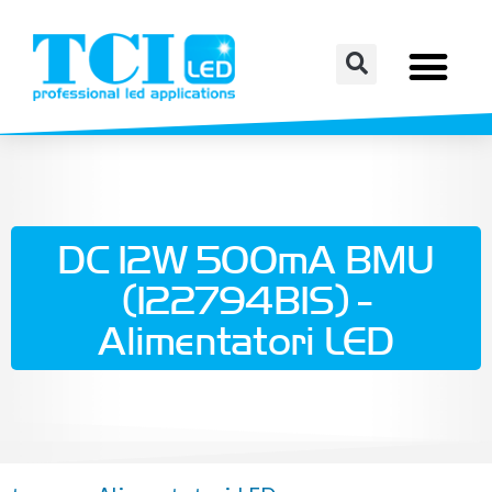
DC 12W 500mA BMU
(122794BIS) -
Alimentatori LED