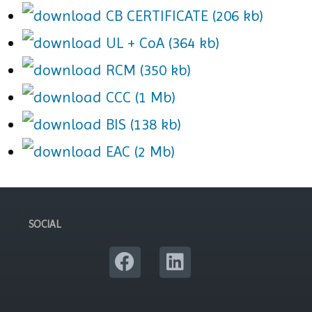
CB CERTIFICATE (206 kb)
UL + CoA (364 kb)
RCM (350 kb)
CCC (1 Mb)
BIS (138 kb)
EAC (2 Mb)
SOCIAL