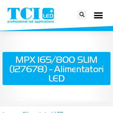
MPX 165/800 SLIM
(127678) - Alimentatori
LED