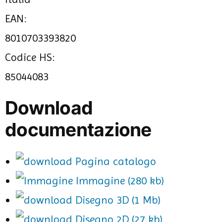
EAN:
8010703393820
Codice HS:
85044083
Download
documentazione
Pagina catalogo
Immagine (280 kb)
Disegno 3D (1 Mb)
Disegno 2D (27 kb)