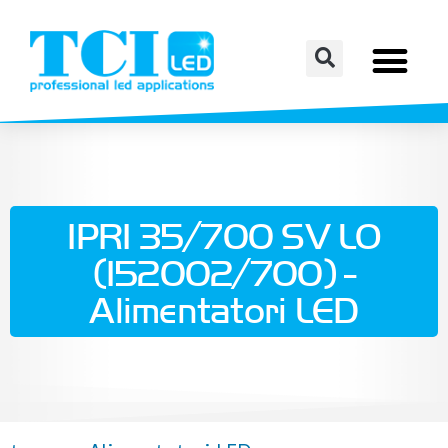
IPR1 35/700 SV LO
(152002/700) -
Alimentatori LED