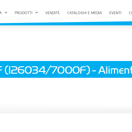
A
PRODOTTI
VENDITE
CATALOGHI E MEDIA
EVENTI
C
 (126034/700OF) - Aliment