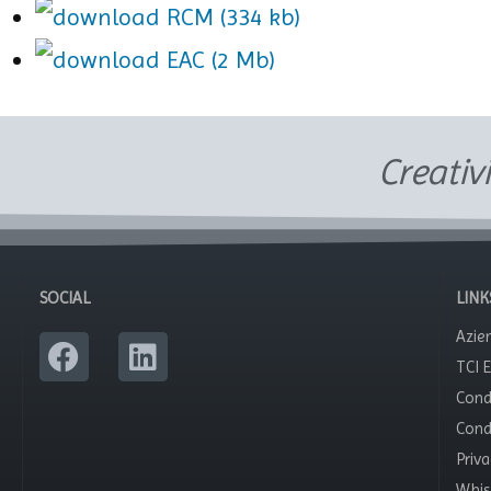
RCM (334 kb)
EAC (2 Mb)
Creativ
SOCIAL
LINK
Azie
TCI 
Cond
Condi
Priva
Whis