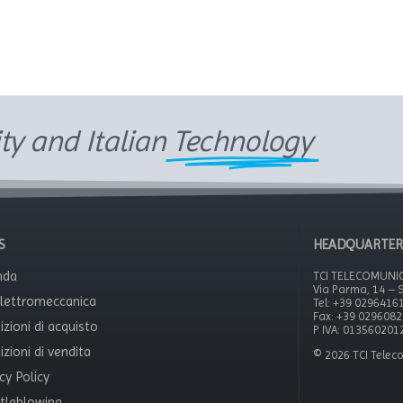
ity and Italian
Technology
S
HEADQUARTER
nda
TCI TELECOMUNICA
Via Parma, 14 – S
Elettromeccanica
Tel: +39 0296416
Fax: +39 029608
izioni di acquisto
P IVA: 013560201
zioni di vendita
© 2026 TCI Teleco
cy Policy
tleblowing