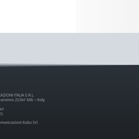
ZIONI ITALIA S.R.L.
aronno 21047 (VA) – Italy
1
247
21
municazioni Italia Srl