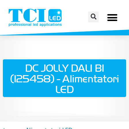
DC JOLLY DALI BI
(125458) - Alimentatori
LED