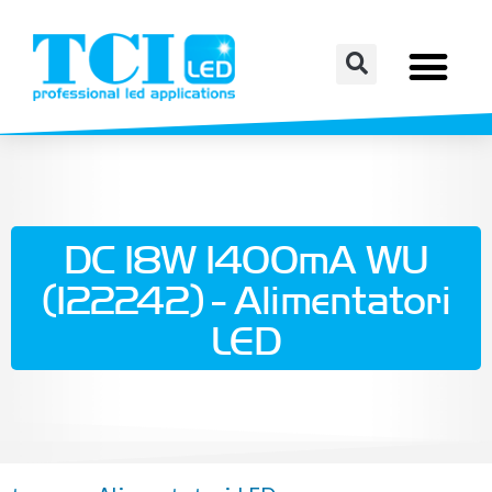
DC 18W 1400mA WU
(122242) - Alimentatori
LED