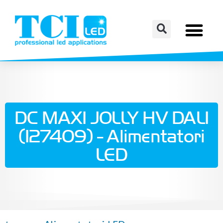
DC MAXI JOLLY HV DALI
(127409) - Alimentatori
LED