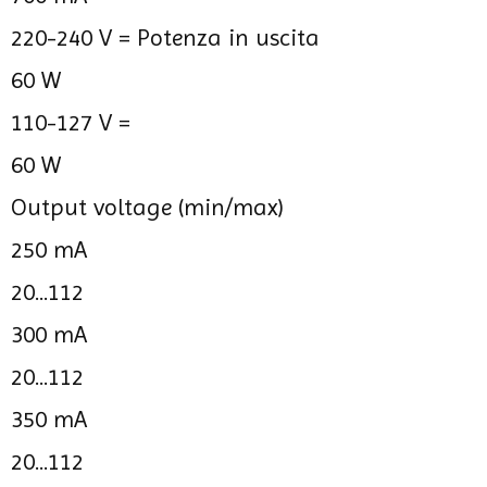
220-240 V =
Potenza in uscita
60 W
110-127 V =
60 W
Output voltage (min/max)
250 mA
20...112
300 mA
20...112
350 mA
20...112