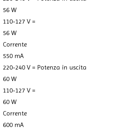
56 W
110-127 V =
56 W
Corrente
550 mA
220-240 V =
Potenza in uscita
60 W
110-127 V =
60 W
Corrente
600 mA