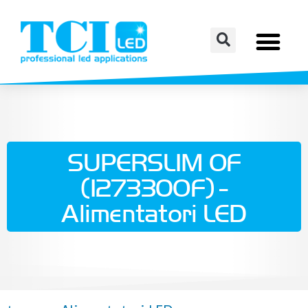
SUPERSLIM OF
(127330OF) -
Alimentatori LED