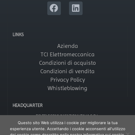
LINKS
Azienda
TCI Elettromeccanica
Condizioni di acquisto
Condizioni di vendita
Privacy Policy
Whistleblowing
HEADQUARTER
TCI TELECOMUNICAZIONI ITALIA S.R.L.
Via Parma, 14 – Saronno 21047 (VA) – Italy
Questo sito Web utilizza i cookie per migliorare la tua
Tel: +39 02964161
esperienza utente. Accettando i cookie acconsenti all'utilizzo
Fax: +39 029608247
P IVA: 01356020121
dei cookie come descritto nella nostra informativa sui cookie.