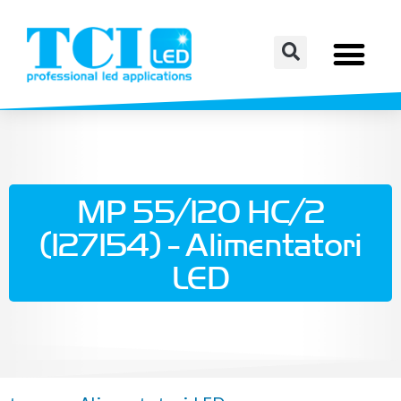
MP 55/120 HC/2
(127154) - Alimentatori
LED