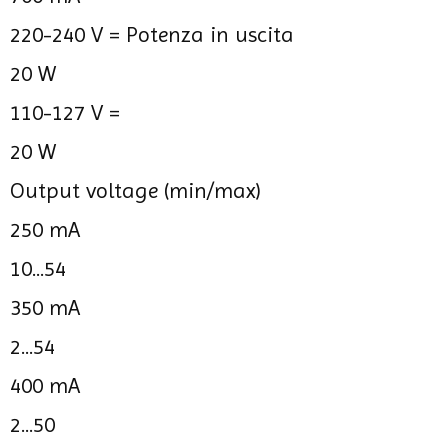
220-240 V =
Potenza in uscita
20 W
110-127 V =
20 W
Output voltage (min/max)
250 mA
10...54
350 mA
2...54
400 mA
2...50