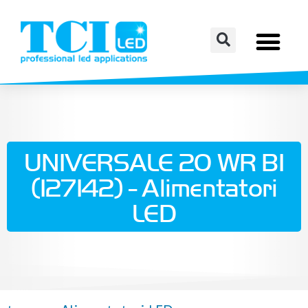
UNIVERSALE 20 WR BI
(127142) - Alimentatori
LED