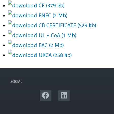
CE (379 kb)
ENEC (2 Mb)
CB CERTIFICATE (529 kb)
UL + CoA (1 Mb)
EAC (2 Mb)
UKCA (258 kb)
SOCIAL