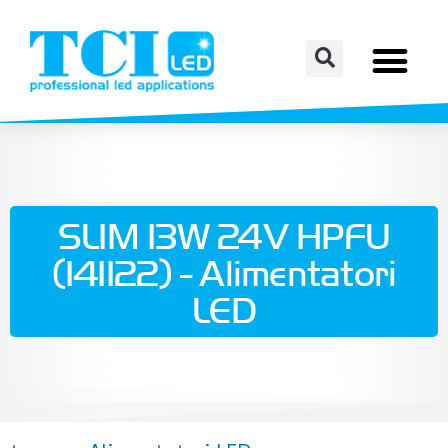
SLIM 13W 24V HPFU
(141122) - Alimentatori
LED