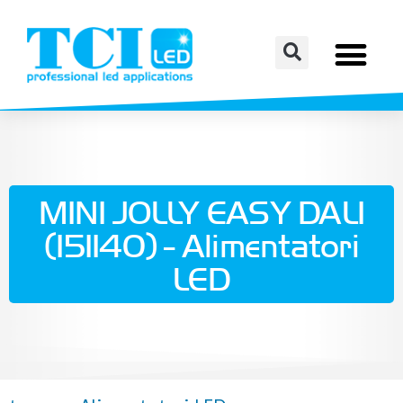
MINI JOLLY EASY DALI
(151140) - Alimentatori
LED