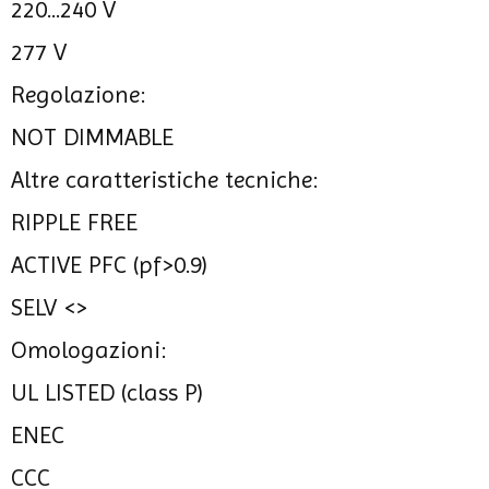
220...240 V
277 V
Regolazione:
NOT DIMMABLE
Altre caratteristiche tecniche:
RIPPLE FREE
ACTIVE PFC (pf>0.9)
SELV <>
Omologazioni:
UL LISTED (class P)
ENEC
CCC