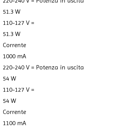
220-240 V =
Potenza in uscita
51.3 W
110-127 V =
51.3 W
Corrente
1000 mA
220-240 V =
Potenza in uscita
54 W
110-127 V =
54 W
Corrente
1100 mA