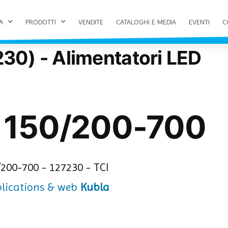
A
PRODOTTI
VENDITE
CATALOGHI E MEDIA
EVENTI
C
30) - Alimentatori LED
O 150/200-700
Kubla