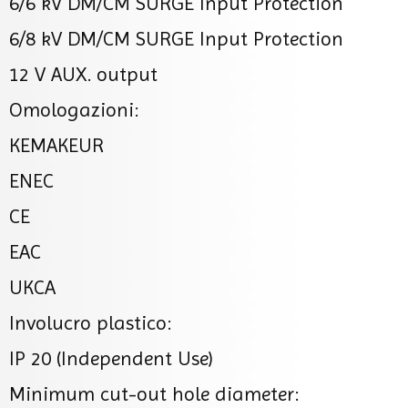
6/6 kV DM/CM SURGE Input Protection
6/8 kV DM/CM SURGE Input Protection
12 V AUX. output
Omologazioni:
KEMAKEUR
ENEC
CE
EAC
UKCA
Involucro plastico:
IP 20 (Independent Use)
Minimum cut-out hole diameter: