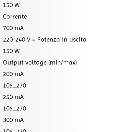
150 W
Corrente
700 mA
220-240 V =
Potenza in uscita
150 W
Output voltage (min/max)
200 mA
105...270
250 mA
105...270
300 mA
105...270