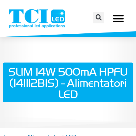
SLIM 14W 500mA HPFU
(141112BIS) - Alimentatori
LED