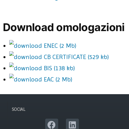
Download omologazioni
ENEC (2 Mb)
CB CERTIFICATE (529 kb)
BIS (138 kb)
EAC (2 Mb)
SOCIAL