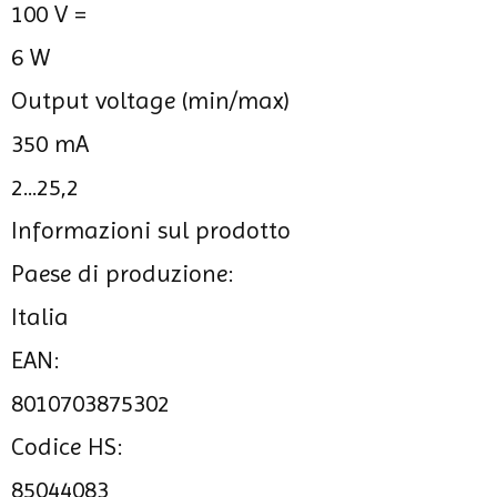
100 V =
6 W
Output voltage (min/max)
350 mA
2...25,2
Informazioni sul prodotto
Paese di produzione:
Italia
EAN:
8010703875302
Codice HS:
85044083