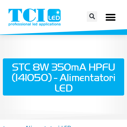
STC 8W 350mA HPFU
(141050) - Alimentatori
LED