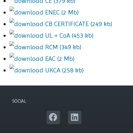
CE (379 kb)
ENEC (2 Mb)
CB CERTIFICATE (249 kb)
UL + CoA (453 kb)
RCM (349 kb)
EAC (2 Mb)
UKCA (258 kb)
SOCIAL