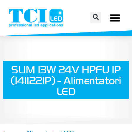
SLIM 13W 24V HPFU IP
(141122IP) - Alimentatori
LED