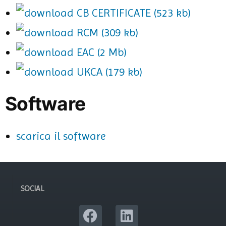
CB CERTIFICATE (523 kb)
RCM (309 kb)
EAC (2 Mb)
UKCA (179 kb)
Software
scarica il software
SOCIAL