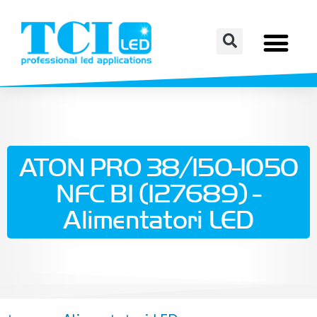
ATON PRO 38/150-1050
NFC BI (127689) -
Alimentatori LED