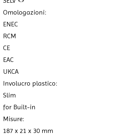
SELV <>
Omologazioni:
ENEC
RCM
CE
EAC
UKCA
Involucro plastico:
Slim
for Built-in
Misure:
187 x 21 x 30 mm