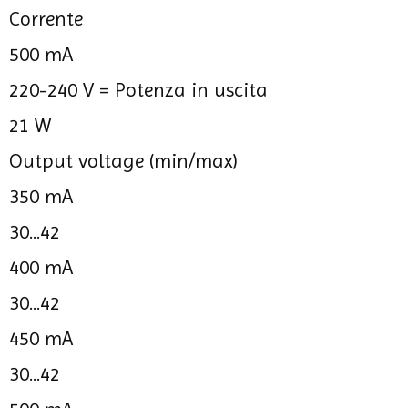
Corrente
500 mA
220-240 V =
Potenza in uscita
21 W
Output voltage (min/max)
350 mA
30...42
400 mA
30...42
450 mA
30...42